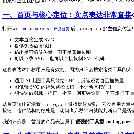
如果你正在找的是
、
、
AI SVG Generator
Text to SVG
SVG ico
一、首页与核心定位：卖点表达非常直接
打开
后，
的主信息传达
AI SVG Generator 产品首页
aisvg.art
文本直接生成 SVG
提供免费额度试用
输出是可缩放矢量，而不是普通位图
可以下载 SVG，也可以直接复制 SVG 代码
这套表达对目标用户是有效的。因为真正会搜索这类工具的人
通用 AI 出图工具只能给 PNG，后续还要自己描矢量
图像转 SVG 的结果路径太脏，不适合直接商用
想快速做图标、插画、徽章、网页装饰图，但不想打开 Illustr
从首页转化逻辑看，
做得比较成熟。它没有用大量空
aisvg.art
按钮。这种结构的好处是，访问者几秒钟内就能判断自己是否
我的评价是：首页的产品表达属于
很强的工具型 landing page